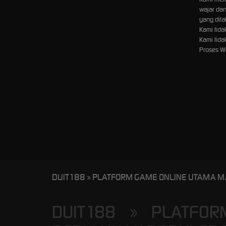
wajar dan
yang dila
Kami tida
Kami tida
Proses Wi
DUIT188 » PLATFORM GAME ONLINE UTAMA 
DUIT188 » PLATFO