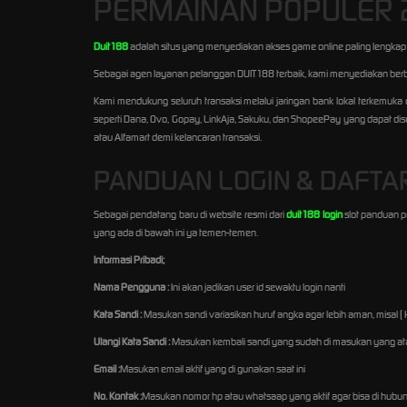
PERMAINAN POPULER 
Duit188
adalah situs yang menyediakan akses game online paling lengkap 
Sebagai agen layanan pelanggan DUIT188 terbaik, kami menyediakan berb
Kami mendukung seluruh transaksi melalui jaringan bank lokal terkemuka 
seperti Dana, Ovo, Gopay, LinkAja, Sakuku, dan ShopeePay yang dapat dises
atau Alfamart demi kelancaran transaksi.
PANDUAN LOGIN & DAFTA
Sebagai pendatang baru di website resmi dari
duit188 login
slot panduan p
yang ada di bawah ini ya temen-temen.
Informasi Pribadi;
Nama Pengguna :
Ini akan jadikan user id sewaktu login nanti
Kata Sandi :
Masukan sandi variasikan huruf angka agar lebih aman, misal (
Ulangi Kata Sandi :
Masukan kembali sandi yang sudah di masukan yang ata
Email :
Masukan email aktif yang di gunakan saat ini
No. Kontak :
Masukan nomor hp atau whatsaap yang aktif agar bisa di hubun