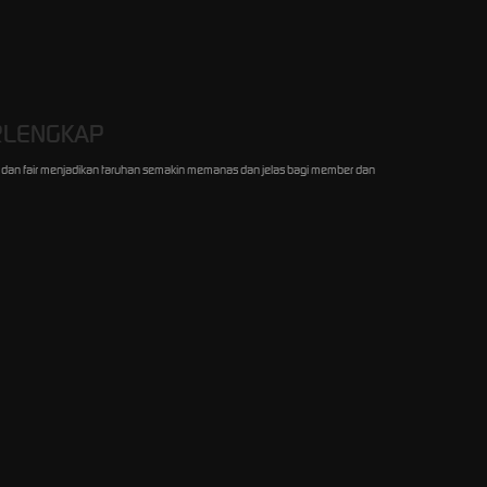
ERLENGKAP
l dan fair menjadikan taruhan semakin memanas dan jelas bagi member dan