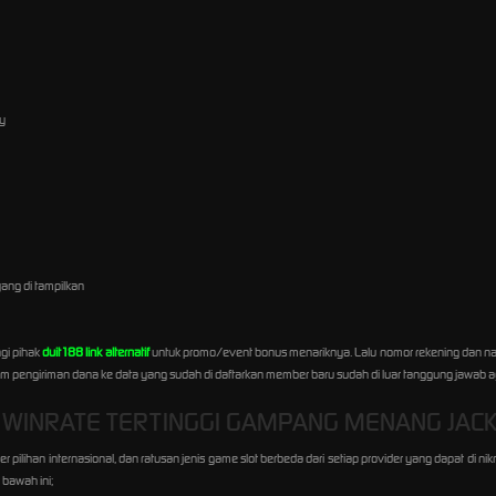
ey
yang di tampilkan
gi pihak
duit188 link alternatif
untuk promo/event bonus menariknya. Lalu nomor rekening dan nam
am pengiriman dana ke data yang sudah di daftarkan member baru sudah di luar tanggung jawab a
 WINRATE TERTINGGI GAMPANG MENANG JACKP
ider pilihan internasional, dan ratusan jenis game slot berbeda dari setiap provider yang dapat d
 bawah ini;