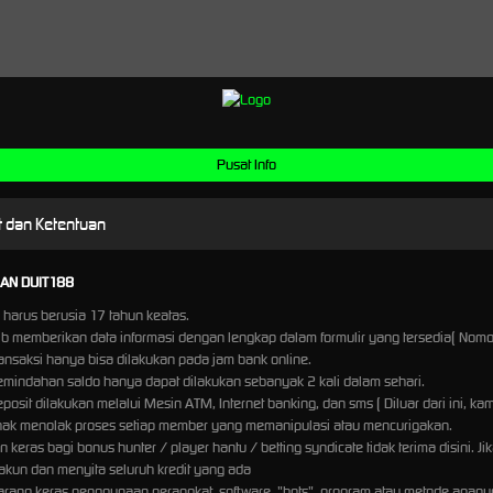
Pusat Info
t dan Ketentuan
AN DUIT188
 harus berusia 17 tahun keatas.
b memberikan data informasi dengan lengkap dalam formulir yang tersedia( Nom
ansaksi hanya bisa dilakukan pada jam bank online.
mindahan saldo hanya dapat dilakukan sebanyak 2 kali dalam sehari.
posit dilakukan melalui Mesin ATM, Internet banking, dan sms ( Diluar dari ini, k
hak menolak proses setiap member yang memanipulasi atau mencurigakan.
n keras bagi bonus hunter / player hantu / betting syndicate tidak terima disini. J
kun dan menyita seluruh kredit yang ada
rang keras penggunaan perangkat, software, "bots", program atau metode apapun