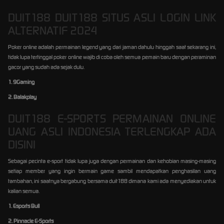
DUIT188 DUIT188 SITUS ASLI LOGIN LINK
ALTERNATIF 2024
Poker online adalah permainan legend yang dari jaman dahulu hinggah saat sekarang ini,
tidak lupa tertinggal poker online wajib di coba oleh semua pemain baru dengan peraminan
gacor yang sudah ada sejak dulu.
1. 9Gaming
2. Balakplay
DUIT188 E-SPORTS PERMAINAN ONLINE
UANG ASLI INDONESIA TERLENGKAP ADA
DISINI
Sebagai pecinta e-sport tidak lupa juga dengan permainan dan kehobian masing-masing
setiap member yang ingin bermain game sambil mendapatkan penghasilan uang
tambahan, ini saatnya bergabung bersama duit188 dimana kami ada menyediakan untuk
kalian semua.
1. Esports Bull
2. Pinnacle E-Sports