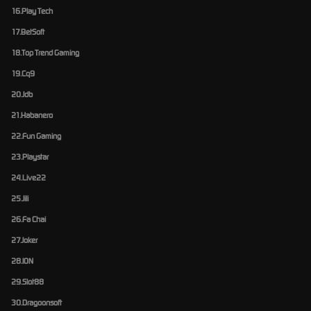
16.Play Tech
17.BetSoft
18.Top Trend Gaming
19.Cq9
20.Jdb
21.Habanero
22.Fun Gaming
23.Playstar
24.Live22
25.Jili
26.Fa Chai
27.Joker
28.ION
29.Slot88
30.Dragoonsoft