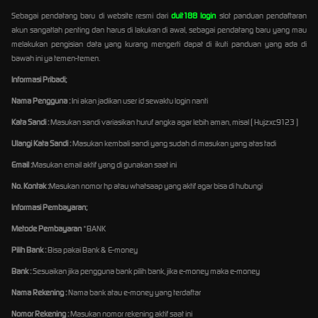
Sebagai pendatang baru di website resmi dari
duit188 login
slot panduan pendaftaran
akun sangatlah penting dan harus di lakukan di awal, sebagai pendatang baru yang mau
melakukan pengisian data yang kurang mengerti dapat di ikuti panduan yang ada di
bawah ini ya temen-temen.
Informasi Pribadi;
Nama Pengguna :
Ini akan jadikan user id sewaktu login nanti
Kata Sandi :
Masukan sandi variasikan huruf angka agar lebih aman, misal ( Hujzxc9123 )
Ulangi Kata Sandi :
Masukan kembali sandi yang sudah di masukan yang atas tadi
Email :
Masukan email aktif yang di gunakan saat ini
No. Kontak :
Masukan nomor hp atau whatsaap yang aktif agar bisa di hubungi
Informasi Pembayaran;
Metode Pembayaran
*BANK
Pilih Bank :
Bisa pakai Bank & E-money
Bank :
Sesuaikan jika pengguna bank pilih bank, jika e-money maka e-money
Nama Rekening :
Nama bank atau e-money yang terdaftar
Nomor Rekening :
Masukan nomor rekening aktif saat ini