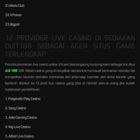
31.Mario Club
32.VPower
33.Bigpot
12 PROVIDER LIVE CASINO DI SEDIAKAN
DUIT188 SEBAGAI AGEN SITUS GAME
TERLENGKAP
Pecinta permainan live casino online 24 jam bisa langsung kunjungi kami sebagai link situs
duit 188
188. Mesin casino yang di tampilkan secara live membuat permainan real dan fair
menjadikan taruhan semakin memanas dan jelas bagi member dan antar bandar yang
bertaruh. Berikut ke-12 jenis live casino yang bisa di nikmati semua orang jika sudah
melakukan pendaftaran;
1. Pragmatic Play Casino
2. Sexy Casino
3. Asia Gaming Casino
4. Mg Live Casino
5. Allbet Live Casino