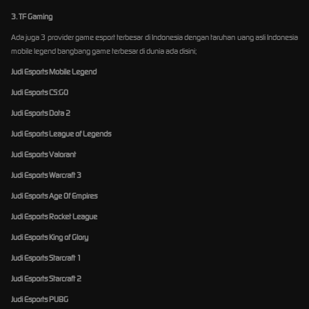
3. TF Gaming
Ada juga 3 provider game esport terbesar di Indonesia dengan taruhan uang asli Indonesia
mobile legend bangbang game terbesar di dunia ada disini;
Judi Esports Mobile Legend
Judi Esports CS:GO
Judi Esports Dota 2
Judi Esports League of Legends
Judi Esports Valorant
Judi Esports Warcraft 3
Judi Esports Age Of Empires
Judi Esports Rocket League
Judi Esports King of Glory
Judi Esports Starcraft 1
Judi Esports Starcraft 2
Judi Esports PUBG