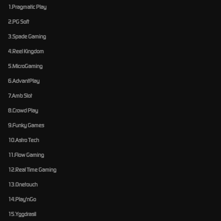
1.Pragmatic Play
2.PG Soft
3.Spade Gaming
4.Reel Kingdom
5.MicroGaming
6.AdvantPlay
7.Amb Slot
8.Crowd Play
9.Funky Games
10.Astro Tech
11.Flow Gaming
12.Real Time Gaming
13.Onetouch
14.Play'nGo
15.Yggdrasil