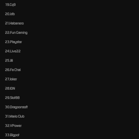
19.Cq9
20.Jdb
21.Habanero
22.Fun Gaming
23.Playstar
24.Live22
25.Jili
26.Fa Chai
27.Joker
28.ION
29.Slot88
30.Dragoonsoft
31.Mario Club
32.VPower
33.Bigpot