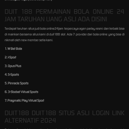
DUIT 188 PERMAINAN BOLA ONLINE 24
JAM TARUHAN UANG ASLI ADA DISINI
Terdapat taruhan situs judi bola online24jam terpercaya agen parlay resmi dan terbaik bisa
di mainkan bersama situs kami di duit188 slot. Ada 7 provider dari bola online yang bisa di
nikmati oleh new member setia kami.
1. W Bet Bola
2. I-Sport
3. Opus Plus
4. S-Sports
5. Pinnacle Sports
6. 3-Sbobet Virtual Sports
7. Pragmatic Play Virtual Sport
DUIT188 DUIT188 SITUS ASLI LOGIN LINK
ALTERNATIF 2024