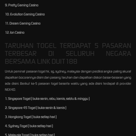
9. Pretty Gaming Casino
10. Evolution Gaming Casino
11. Dream Gaming Casino
12. Ion Casino
TARUHAN TOGEL TERDAPAT 5 PASARAN
TERBESAR DI SELURUH NEGARA
BERSAMA LINK DUIT188
Untuk peminat pasaran togel hk, sg, sydney, malaysia dengan prediksi angka paling akurat
dapatkan bocorannya disini dan pasang taruhan dan dapatkan diskon besar-besaran yang
ada disini. Berikut ke-5 pasaran togel beserta waktu yang ada disini terdapat di provider
NEX4D.
1. Singapore Togel ( buka senin, rabu, kamis, sabtu & minggu )
2. Singapore 45 Togel ( buka senin & kamis )
3. Hongkong Togel ( buka setiap hari )
4. Sydney Togel ( buka setiap hari )
5. Malaysia Togel ( buka setiap hari )