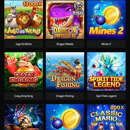
Jogo Do Bicho
Dragon Master
Mines 2
Crazy King Kong
Dragon Fishing
Spirit Tide Legend