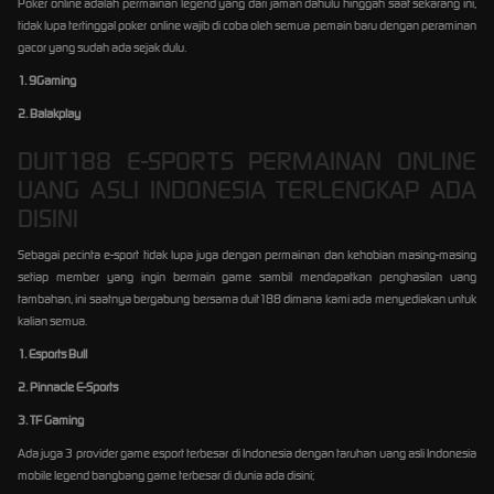
Poker online adalah permainan legend yang dari jaman dahulu hinggah saat sekarang ini,
tidak lupa tertinggal poker online wajib di coba oleh semua pemain baru dengan peraminan
gacor yang sudah ada sejak dulu.
1. 9Gaming
2. Balakplay
DUIT188 E-SPORTS PERMAINAN ONLINE
UANG ASLI INDONESIA TERLENGKAP ADA
DISINI
Sebagai pecinta e-sport tidak lupa juga dengan permainan dan kehobian masing-masing
setiap member yang ingin bermain game sambil mendapatkan penghasilan uang
tambahan, ini saatnya bergabung bersama duit188 dimana kami ada menyediakan untuk
kalian semua.
1. Esports Bull
2. Pinnacle E-Sports
3. TF Gaming
Ada juga 3 provider game esport terbesar di Indonesia dengan taruhan uang asli Indonesia
mobile legend bangbang game terbesar di dunia ada disini;