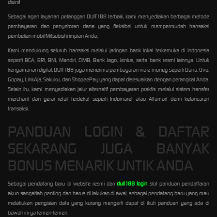
disini!
Sebagai agen layanan pelanggan DUIT188 terbaik, kami menyediakan berbagai metode
pembayaran dan penyetoran dana yang fleksibel untuk mempermudah transaksi
pembelian mobil Mitsubishi impian Anda.
Kami mendukung seluruh transaksi melalui jaringan bank lokal terkemuka di Indonesia
seperti BCA, BRI, BNI, Mandiri, CIMB, Bank Jago, Jenius, serta bank resmi lainnya. Untuk
kenyamanan digital, DUIT188 juga menerima pembayaran via e-money seperti Dana, Ovo,
Gopay, LinkAja, Sakuku, dan ShopeePay yang dapat disesuaikan dengan perangkat Anda.
Selain itu, kami menyediakan jalur alternatif pembayaran praktis melalui sistem transfer
merchant dan gerai retail terdekat seperti Indomaret atau Alfamart demi kelancaran
transaksi.
PANDUAN LOGIN & DAFTAR
SEKARANG JUGA BANYAK
BONUS MENARIK UNTIK ANDA
Sebagai pendatang baru di website resmi dari
duit188 login
slot panduan pendaftaran
akun sangatlah penting dan harus di lakukan di awal, sebagai pendatang baru yang mau
melakukan pengisian data yang kurang mengerti dapat di ikuti panduan yang ada di
bawah ini ya temen-temen.