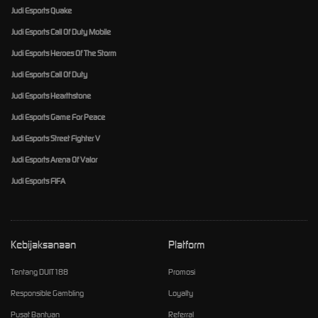
Judi Esports Quake
Judi Esports Call Of Duty Mobile
Judi Esports Heroes Of The Storm
Judi Esports Call Of Duty
Judi Esports Hearthstone
Judi Esports Game For Peace
Judi Esports Street Fighter V
Judi Esports Arena Of Valor
Judi Esports FIFA
Kebijaksanaan
Platform
Tentang DUIT188
Promosi
Responsible Gambling
Loyalty
Pusat Bantuan
Referral